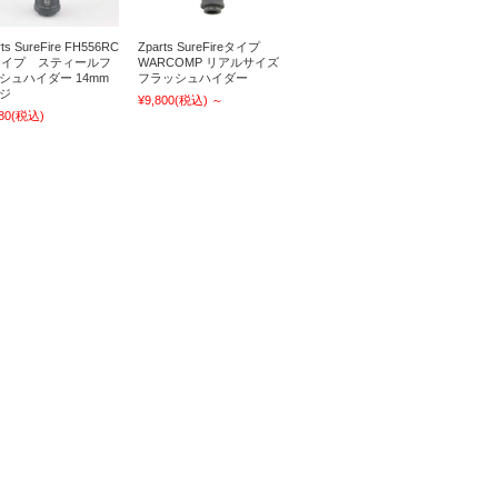
ts SureFire FH556RC
Zparts SureFireタイプ
タイプ スティールフ
WARCOMP リアルサイズ
シュハイダー 14mm
フラッシュハイダー
ジ
¥9,800
(税込)
～
80
(税込)