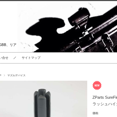
GBB、リア
い合せ
サイトマップ
P
マズルデバイス
ZParts Su
ラッシュハイダ
価格: