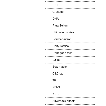
BBT
Crusader
DNA
Para Bellum
Ultima industries
Bomber airsoft
Unity Tactical
Renegade tech
BJ tac
Bow master
C&C tac
T8
NOVA
ARES
Silverback airsoft