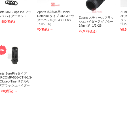
arts MK12 ops inc フラ
Zparts 各社M4用 Daniel
ZPar
シュハイダーセット
Defense タイプ URGIアウ
3P
Zparts スティールフラッ
ターバレル(10.3' / 11.5' /
ラッ
4,800
(税込)
シュハイダーアダプター
14.5' / 16')
逆ネ
14mm逆, 1/2×28
¥0
(税込)
～
¥8,5
¥2,980
(税込)
arts SureFireタイプ
RCOMP-556-CTN-1/2-
 Closed-Tine リアルサ
ズフラッシュハイダー
,980
(税込)
～