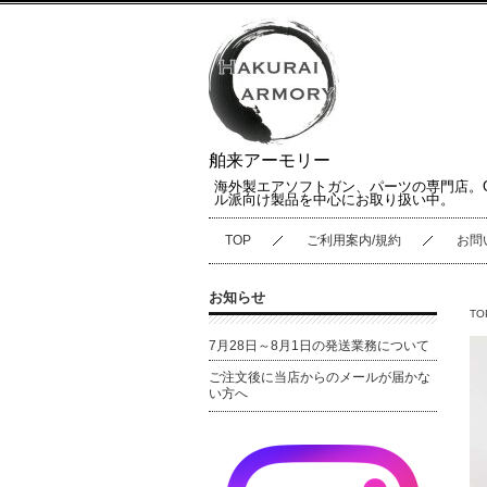
舶来アーモリー
海外製エアソフトガン、パーツの専門店。
ル派向け製品を中心にお取り扱い中。
TOP
ご利用案内/規約
お問
お知らせ
TO
7月28日～8月1日の発送業務について
ご注文後に当店からのメールが届かな
い方へ