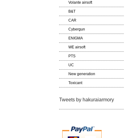
Volante airsoft
B&T
CAR
Cybergun
ENIGMA
WE airsoft
PTS
UC
New generation
Toxicant
Tweets by hakuraiarmory