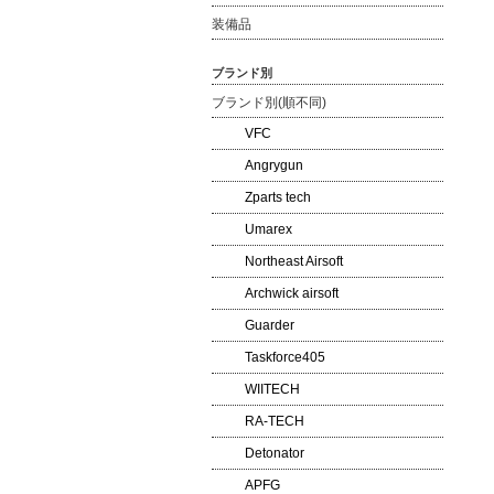
装備品
ブランド別
ブランド別(順不同)
VFC
Angrygun
Zparts tech
Umarex
Northeast Airsoft
Archwick airsoft
Guarder
Taskforce405
WIITECH
RA-TECH
Detonator
APFG