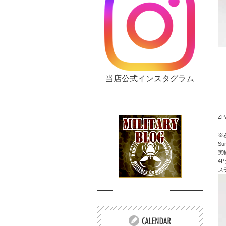
当店公式インスタグラム
Z
※
Su
実
4
ス