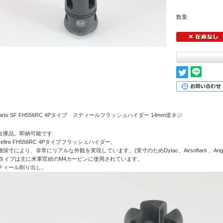
数量:
Parts SF FH556RC 4Pタイプ スティールフラッシュハイダー 14mm逆ネジ
在庫品。即納可能です
refire FH556RC 4Pタイプフラッシュハイダー。
物採寸により、非常にリアルな外観を実現しています。(実寸のためDytac、Airsoftarti 、A
Pタイプは主に米軍官給のM4カービンに使用されています。
ティール削り出し。