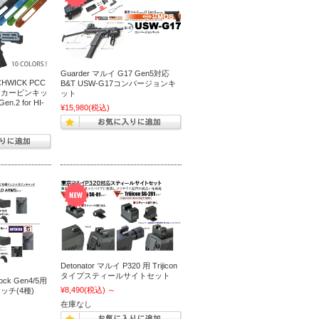
Guarder マルイ G17 Gen5対応
WICK PCC
B&T USW-G17コンバージョンキ
ーカービンキッ
ット
.2 for HI-
¥15,980
(税込)
Detonator マルイ P320 用 Trijicon
タイプスティールサイトセット
ock Gen4/5用
¥8,490
(税込)
～
チ(4種)
在庫なし