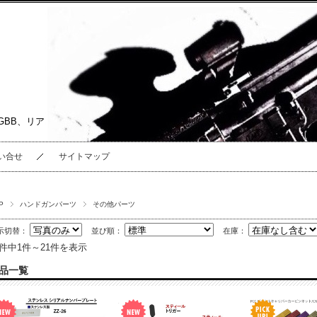
GBB、リア
い合せ
サイトマップ
P
ハンドガンパーツ
その他パーツ
示切替：
並び順：
在庫：
1件中1件～21件を表示
品一覧