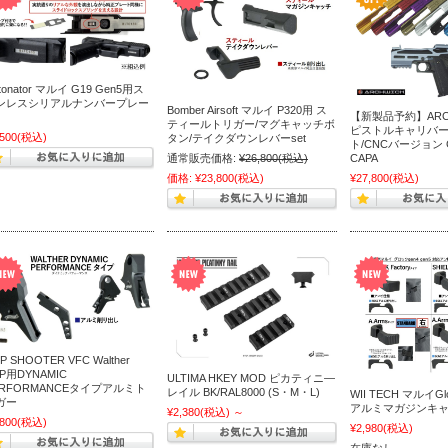
tonator マルイ G19 Gen5用ス
ンレスシリアルナンバープレー
Bomber Airsoft マルイ P320用 ス
【新製品予約】ARCH
ティールトリガー/マグキャッチボ
ピストルキャリバ
,500
(税込)
タン/テイクダウンレバーset
ト/CNCバージョン Gen
通常販売価格:
¥26,800
(税込)
CAPA
価格:
¥23,800
(税込)
¥27,800
(税込)
P SHOOTER VFC Walther
P用DYNAMIC
ULTIMA HKEY MOD ピカティニ―
ERFORMANCEタイプアルミト
レイル BK/RAL8000 (S・M・L)
WII TECH マルイGl
ガー
アルミマガジンキャッ
¥2,380
(税込)
～
,800
(税込)
¥2,980
(税込)