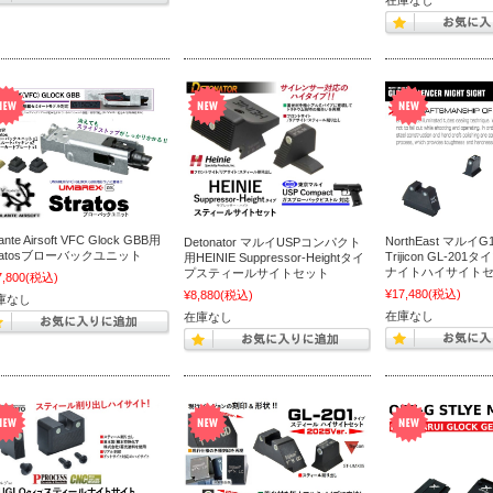
在庫なし
lante Airsoft VFC Glock GBB用
NorthEast マルイG
Detonator マルイUSPコンパクト
tratosブローバックユニット
Trijicon GL-20
用HEINIE Suppressor-Heightタイ
ナイトハイサイト
プスティールサイトセット
7,800
(税込)
¥17,480
(税込)
¥8,880
(税込)
庫なし
在庫なし
在庫なし