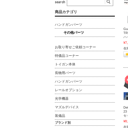
商品カテゴリ
ハンドガンパーツ
Gu
その他パーツ
T
ハ
¥7
お取り寄せご依頼コーナー
在
特価品コーナー
トイガン本体
長物用パーツ
ハンドガンパーツ
レールオプション
光学機器
マズルデバイス
De
2
セ
装備品
¥8
ブランド別
在