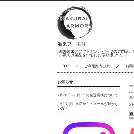
舶来アーモリー
海外製エアソフトガン、パーツの専門店。
ル派向け製品を中心にお取り扱い中。
TOP
ご利用案内/規約
お問
お知らせ
TO
7月28日～8月1日の発送業務について
表
ご注文後に当店からのメールが届かな
2
い方へ
商