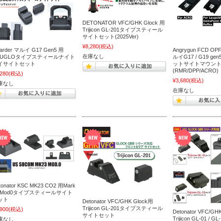
DETONATOR VFC/GHK Glock 用
Trijicon GL-201タイプスティール
サイトセット(2025Ver)
¥8,280
(税込)
arder マルイ G17 Gen5 用
Angrygun FCD O
在庫なし
RUGLOタイプスティールナイト
ルイG17 / G19 ge
イサイトセット
ットサイトマウン
(RMR/DPP/ACRO)
,280
(税込)
¥3,680
(税込)
庫なし
在庫なし
tonator KSC MK23 CO2 用Mark
3 Mod0タイプスティールサイト
ット
Detonator VFC/GHK Glock用
Trijicon GL-201タイプスティール
,900
(税込)
Detonator VFC/GH
サイトセット
Trijicon GL-01 /
庫なし