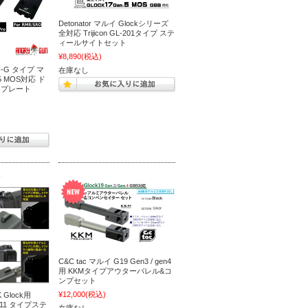
Detonator マルイ Glockシリーズ
全対応 Trijicon GL-201タイプ ステ
ィールサイトセット
¥8,890
(税込)
PF-G タイプ マ
在庫なし
n5 MOS対応 ド
トプレート
C&C tac マルイ G19 Gen3 / gen4
用 KKMタイプアウターバレル&コ
ンプセット
¥12,000
(税込)
K Glock用
 GL-11 タイプステ