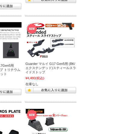
Guarder マルイ G17 Gen5用 (BK/
17Gen5用
エクステンデッド)スティールスラ
1タイプ トリチウム
イドストップ
セット
¥4,480
(税込)
在庫なし