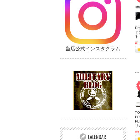
De
テ
ト
¥1
当店公式インスタグラム
TO
PD
P
リ
¥9