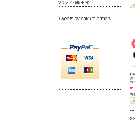
ブランド別(順不同)
Tweets by hakuraiarmory
Bo
用B
マ
¥1
在
2