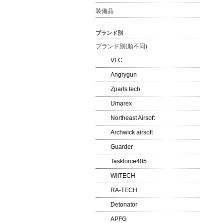
装備品
ブランド別
ブランド別(順不同)
VFC
Angrygun
Zparts tech
Umarex
Northeast Airsoft
Archwick airsoft
Guarder
Taskforce405
WIITECH
RA-TECH
Detonator
APFG