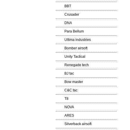
BBT
Crusader
DNA
Para Bellum
Ultima industries
Bomber airsoft
Unity Tactical
Renegade tech
BJ tac
Bow master
C&C tac
T8
NOVA
ARES
Silverback airsoft