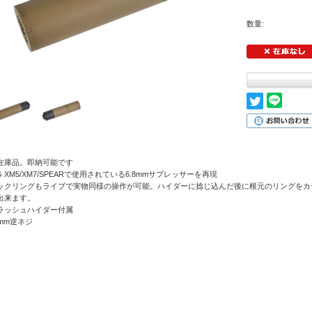
数量:
在庫品。即納可能です
IG XM5/XM7/SPEARで使用されている6.8mmサプレッサーを再現
ックリングもライブで実物同様の操作が可能。ハイダーに捻じ込んだ後に根元のリングをカ
出来ます。
ラッシュハイダー付属
4mm逆ネジ