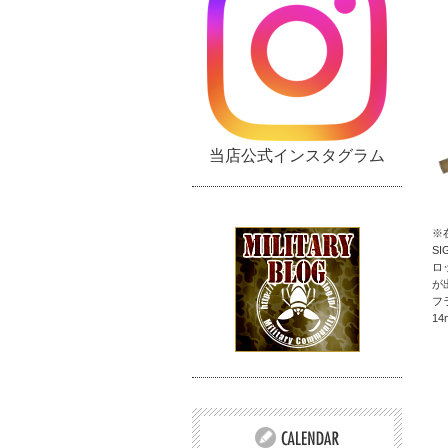
当店公式インスタグラム
※
S
ロ
が
フ
1