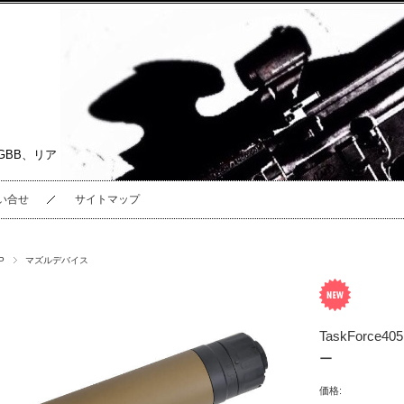
GBB、リア
い合せ
サイトマップ
P
マズルデバイス
TaskForce4
ー
価格: