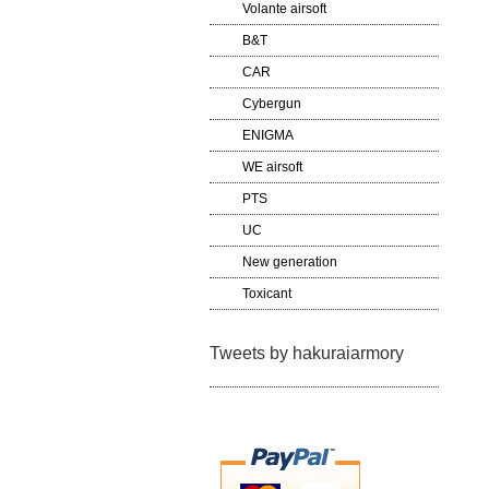
Volante airsoft
B&T
CAR
Cybergun
ENIGMA
WE airsoft
PTS
UC
New generation
Toxicant
Tweets by hakuraiarmory