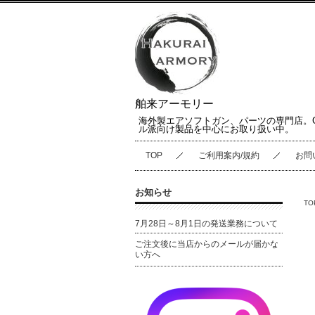
舶来アーモリー
海外製エアソフトガン、パーツの専門店。
ル派向け製品を中心にお取り扱い中。
TOP
ご利用案内/規約
お問
お知らせ
TO
7月28日～8月1日の発送業務について
ご注文後に当店からのメールが届かな
い方へ