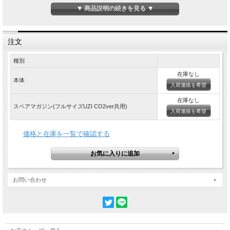
重量：2.7 kg
▼ 商品説明の続きを見る ▼
装弾数：32発（6ｍｍBB弾）
ファンクション：SEMI/FULL AUTO
パワーソース：CO2 (12gボンベ)
HOP：可変式
注文
Japan Version（0.98J未満/35℃）
対象年齢18歳以上
種別
在庫なし
本体
入荷連絡を希望
在庫なし
スペアマガジン(フルサイズUZI CO2ver共用)
入荷連絡を希望
価格と在庫を一覧で確認する
お問い合わせ