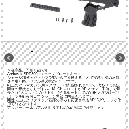
※在庫品。即納可能です
Archwick SPR300pro アップグレードキット。
シャーシ部分を純正のプラ製から置き換えることで実銃同様の材質
を再現可能。リアル派必携のパーツです。
純正のVSRマガジン用マグウェルは削除されますが、代わりに実銃
同様の形状となりボトムのMLOKスロットがARマガジン手前まで延
長され4スロットとなります。(給弾ルートしてのVSRマガジは一部
パーツを組み替えてシャーシ内部に内蔵されます)
剛性向上によりグリップ基部の厚みも変更されもAR15グリップが使
用可能となります。
アッパーレールもアルミ削り出しの物が標準で付属します