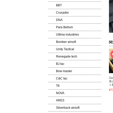
BBT
Crusader
DNA
Para Bellum
Ultima industries
Bomber airsoft
関
Unity Tactical
Renegade tech
BJ tac
Bow master
Zp
C&C tac
造
ト
T8
¥7
NOVA
ARES
Silverback airsoft