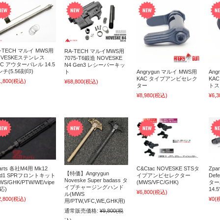
-TECH マルイ MWS用
RA-TECH マルイMWS用
OVESKEステンレス
7075-T6鍛造 NOVESKE
C アウターバレル 14.5
N4 Gen3 レシーバーキッ
チ(5.56刻印)
ト
Angrygun マルイ MWS用
Ang
KAC タイプアンビセレク
KA
1,800
(税込)
¥68,800
(税込)
ター
トス
¥8,980
(税込)
¥6,3
arts 各社M4用 Mk12
C&Ctac NOVESKE STSタ
Zpa
【特価】Angrygun
od1 SPRフロントキット
イプアンビセレクター
Def
Noveske Super badass タ
WS/GHK/PTW/WE/vipe
(MWS/VFC/GHK)
ターバレ
イプチャージングハンド
応)
14.5'
¥6,800
(税込)
ル(MWS
2,800
(税込)
¥0
(
用/PTW,VFC,WE,GHK用)
通常販売価格:
¥9,800
(税