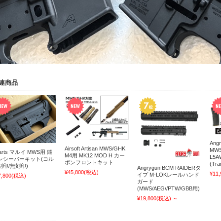
連商品
Ang
Airsoft Artisan MWS/GHK
MW
arts マルイ MWS用 鍛
M4用 MK12 MOD H カー
L5
レシーバーキット(コル
ボンフロントキット
(Tra
刻印/無刻印)
Angrygun BCM RAIDERタ
¥45,800
(税込)
¥11,
イプ M-LOKレールハンド
7,800
(税込)
ガード
(MWS/AEG//PTW/GBB用)
¥19,800
(税込)
～