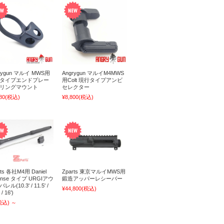
rygun マルイ MWS用
Angrygun マルイM4MWS
Cタイプエンドプレー
用Colt 現行タイプアンビ
リングマウント
セレクター
80
(税込)
¥8,800
(税込)
rts 各社M4用 Daniel
Zparts 東京マルイMWS用
ense タイプ URGIアウ
鍛造アッパーレシーバー
ル(10.3' / 11.5' /
¥44,800
(税込)
 / 16')
税込)
～