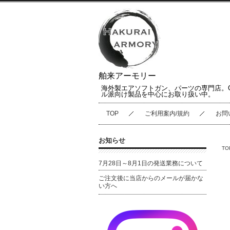
舶来アーモリー
海外製エアソフトガン、パーツの専門店。
ル派向け製品を中心にお取り扱い中。
TOP
ご利用案内/規約
お問
お知らせ
TO
7月28日～8月1日の発送業務について
ご注文後に当店からのメールが届かな
い方へ