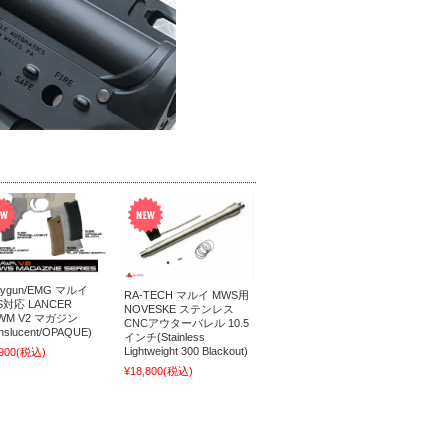
rygun/EMG マルイ
RA-TECH マルイ MWS用
S対応 LANCER
NOVESKE ステンレス
AWM V2 マガジン
CNCアウターバレル 10.5
nslucent/OPAQUE)
インチ(Stainless
Lightweight 300 Blackout)
900
(税込)
¥18,800
(税込)