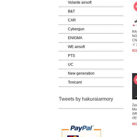
Volante airsoft
B&T
CAR
Cybergun
RA
N
ENIGMA
CN
イン
WE airsoft
¥2
PTS
UC
New generation
Toxicant
Tweets by hakuraiarmory
Zp
M
(M
r対
¥6