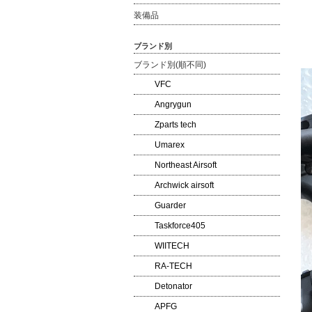
装備品
ブランド別
ブランド別(順不同)
VFC
Angrygun
Zparts tech
Umarex
Northeast Airsoft
Archwick airsoft
Guarder
Taskforce405
WIITECH
RA-TECH
Detonator
APFG