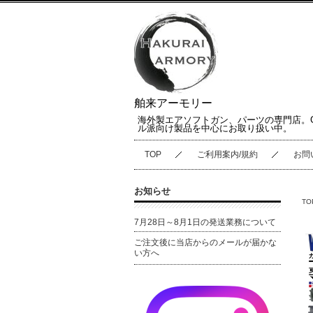
舶来アーモリー
海外製エアソフトガン、パーツの専門店。
ル派向け製品を中心にお取り扱い中。
TOP
ご利用案内/規約
お問
お知らせ
TO
7月28日～8月1日の発送業務について
ご注文後に当店からのメールが届かな
い方へ