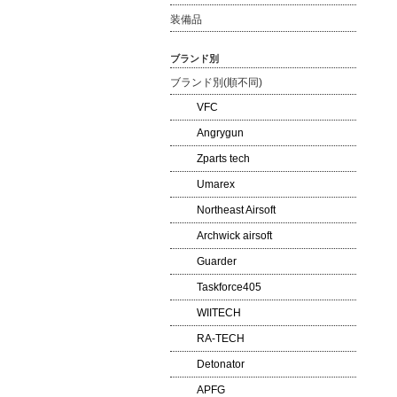
装備品
ブランド別
ブランド別(順不同)
VFC
Angrygun
Zparts tech
Umarex
Northeast Airsoft
Archwick airsoft
Guarder
Taskforce405
WIITECH
RA-TECH
Detonator
APFG