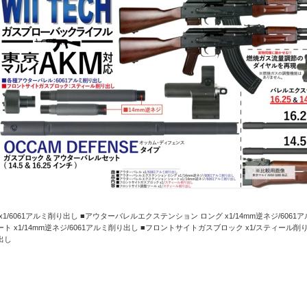
 x1/6061アルミ削り出し ■アウターバレルエクステンション ロング x1/14mm逆ネジ/60
ート x1/14mm逆ネジ/6061アルミ削り出し ■フロントサイトガスブロック x1/スティール
出し