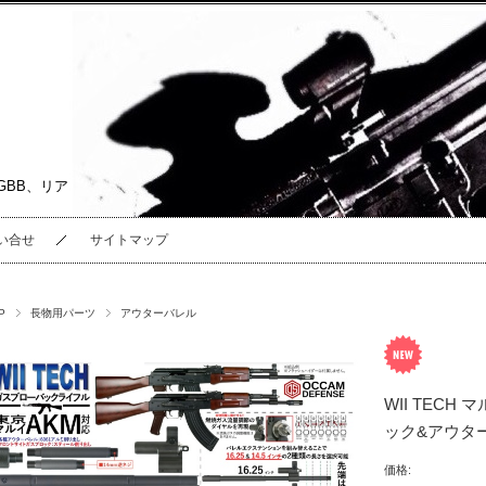
GBB、リア
い合せ
サイトマップ
P
長物用パーツ
アウターバレル
WII TECH
ック&アウタ
価格: