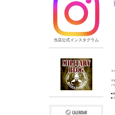
当店公式インスタグラム
マ
※
バ
■
■