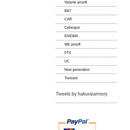
Volante airsoft
B&T
CAR
Cybergun
ENIGMA
WE airsoft
PTS
UC
New generation
Toxicant
Tweets by hakuraiarmory