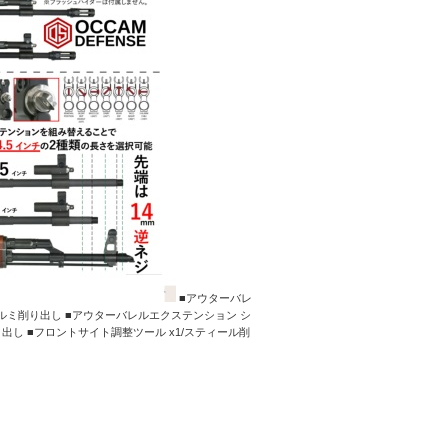
■アウターバレ
61アルミ削り出し ■アウターバレルエクステンション シ
削り出し ■フロントサイト調整ツール x1/スティール削