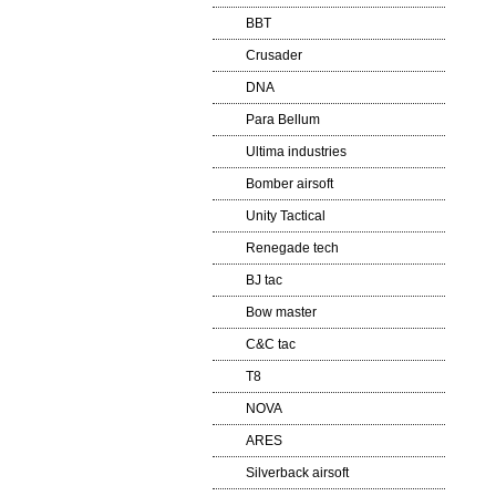
BBT
Crusader
DNA
Para Bellum
Ultima industries
Bomber airsoft
Unity Tactical
Renegade tech
BJ tac
Bow master
C&C tac
T8
NOVA
ARES
Silverback airsoft